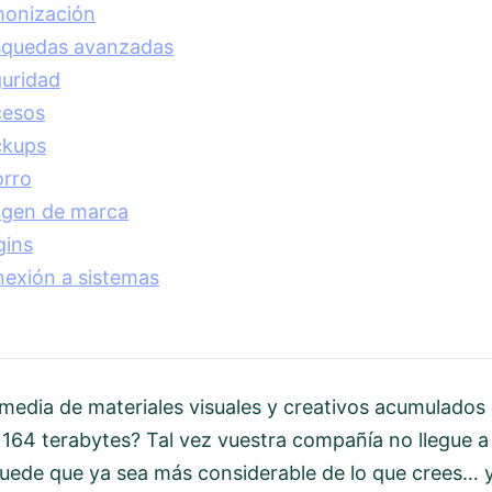
onización
quedas avanzadas
uridad
cesos
ckups
rro
gen de marca
gins
exión a sistemas
 media de materiales visuales y creativos acumulados
164 terabytes? Tal vez vuestra compañía no llegue a 
uede que ya sea más considerable de lo que crees… y