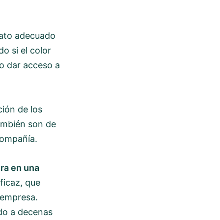
mato adecuado
o si el color
o dar acceso a
ión de los
ambién son de
compañía.
tra en una
ficaz, que
a empresa.
ado a decenas