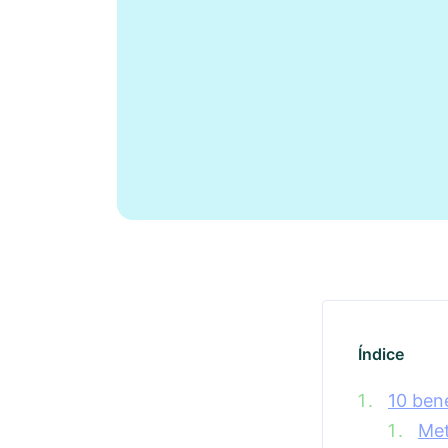
Índice
10 ben
Me