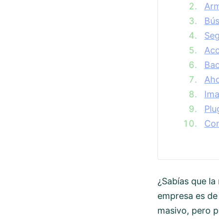
Arm
Bús
Seg
Ac
Ba
Aho
Ima
Plu
Con
¿Sabías que la
empresa es de 
masivo, pero p